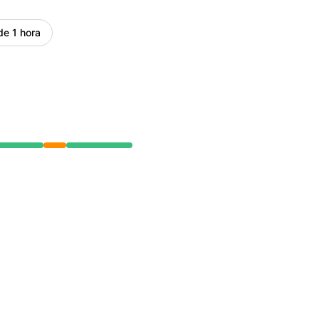
RSS
de 1 hora
Atom
API