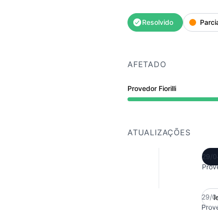
Resolvido
Parci
AFETADO
Provedor Fiorilli
Parcialmente indisponív
ATUALIZAÇÕES
29/0
Prove
29/0
I
Prove