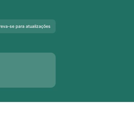
reva-se para atualizações
Email
Slack
Microsoft Teams
Discord
Bate-papo do
Google
Webhook