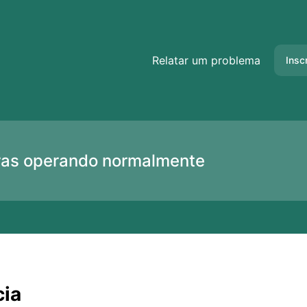
ncia – Detalhes do incidente
Relatar um problema
Insc
uras operando normalmente
cia