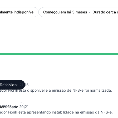
almente indisponível
Começou em há 3 meses
Durado cerca 
el undefined 8:21 PM para 9:16 PM
4/2026 em 21:16
Resolvido
UTC
dor Fiorilli está disponível e a emissão de NFS-e foi normalizada.
4/2026 em 20:21
dentificado
UTC
dor Fiorilli está apresentando instabilidade na emissão da NFS-e.