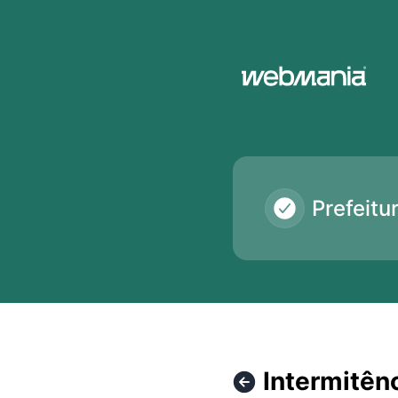
Monitor Prefeituras em tempo real - Webmania® - Intermitê
Prefeit
Intermitên