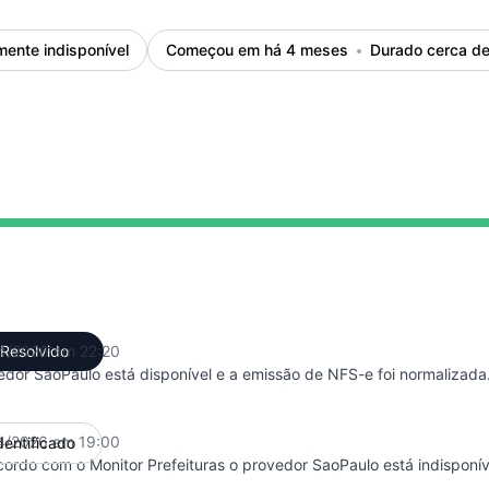
mente indisponível
Começou em há 4 meses
Durado cerca de
 undefined 7:00 PM para 10:20 PM
4/2026 em 22:20
Resolvido
UTC
edor SaoPaulo está disponível e a emissão de NFS-e foi normalizada
4/2026 em 19:00
dentificado
UTC
ordo com o Monitor Prefeituras o provedor SaoPaulo está indisponív