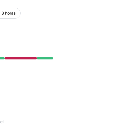
RSS
 3 horas
Atom
API
.
el.