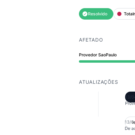
Resolvido
Total
AFETADO
Provedor SaoPaulo
Totalmente indisponível
ATUALIZAÇÕES
13/0
Prov
13/0
I
De ac