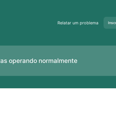
do – Detalhes do incidente
Relatar um problema
Insc
uras operando normalmente