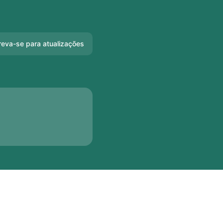
reva-se para atualizações
Email
Slack
Microsoft Teams
Discord
Bate-papo do
Google
Webhook