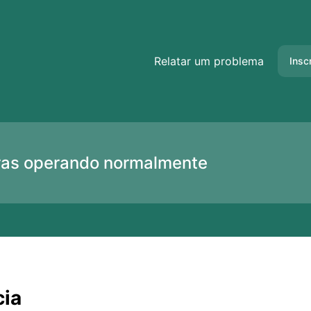
ncia – Detalhes do incidente
Relatar um problema
Insc
uras operando normalmente
cia