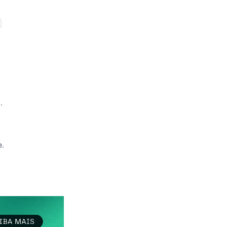
RSS
Atom
API
.
e.