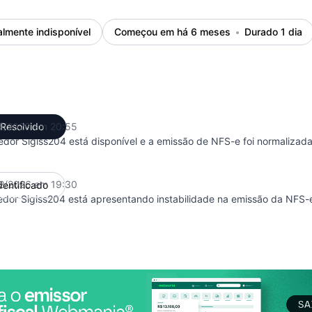
almente indisponível
Começou em há 6 meses
Durado 1 dia
2/2026 em 20:55
Resolvido
UTC
edor Sigiss204 está disponível e a emissão de NFS-e foi normalizada
2/2026 em 19:30
dentificado
UTC
edor Sigiss204 está apresentando instabilidade na emissão da NFS-