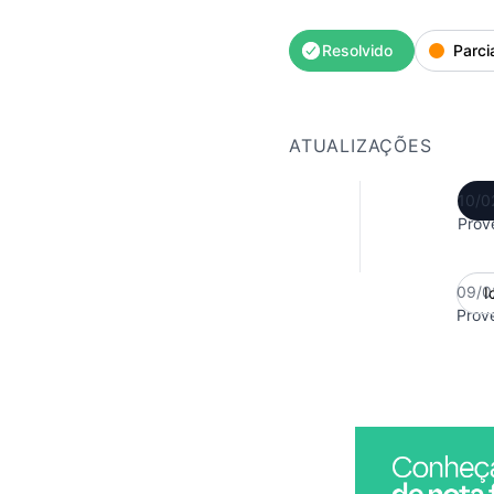
Resolvido
Parci
ATUALIZAÇÕES
10/0
Prov
09/0
I
Prov