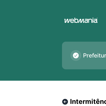
Monitor Prefeituras em tempo real - Webmania® - Intermitê
Prefeit
Intermitên